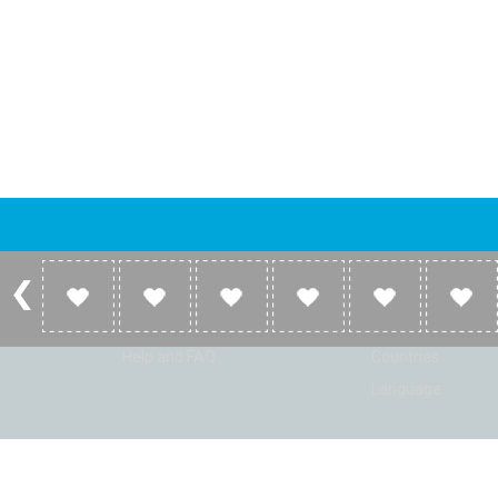
Account
Listen
Log in
Home
Sign up
Genres
Help and FAQ
Countries
Language
© Radio Shaker. All rights reserved. www.RadioShaker.com. Vers