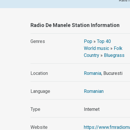
Rate i
Radio De Manele Station Information
Genres
Pop
»
Top 40
World music
»
Folk
Country
»
Bluegrass
Location
Romania
, Bucuresti
Language
Romanian
Type
Internet
Website
https://www.fmradioma