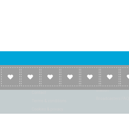
Company
Broadcasters
About
Broadcasters inf
Link to us
Broadcasters add 
station
Contact
Broadcasters FAQ
Terms & conditions
Cookies & privacy
ion: Beta 2.2