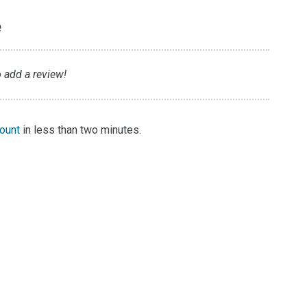
e
o add a review!
count
in less than two minutes.