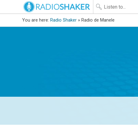
You are here:
Radio Shaker
» Radio de Manele