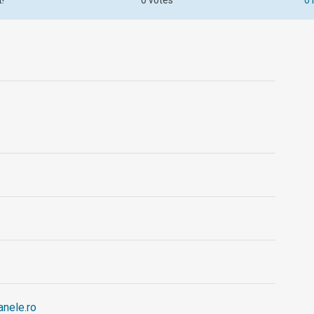
t!
0 votes
0 
nele.ro