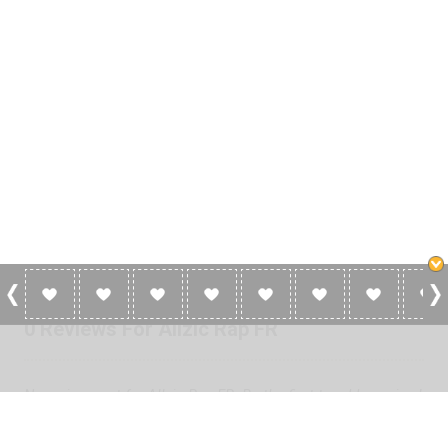
0 Reviews For Allzic Rap FR
No reviews yet for Allzic Rap FR. Be the first to add a review!